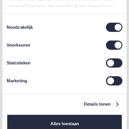
drukkerij.plazagids.nl
verzameld op basis van uw gebruik van hun services.
drukkerijen.beginthier.nl
Toestemmingsselectie
drukwerk.slimmestart.nl
Noodzakelijk
animatie filmpje maken
Voorkeuren
bedrukte pennen
beste online winkels
Statistieken
Bekers bedrukken
Relatiegeschenken
Marketing
Airfryeraanbieding.nl
Relatiegeschenken.gerelateerd
Details tonen
Alles toestaan