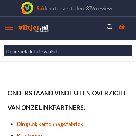
Ga
9.6
klantenvertellen
876
reviews
naar
de
Search
Win
inhoud
Linkpartners
ONDERSTAAND VINDT U EEN OVERZICHT
VAN ONZE LINKPARTNERS:
Dings.nl; kartonnagefabriek
Bier kopen