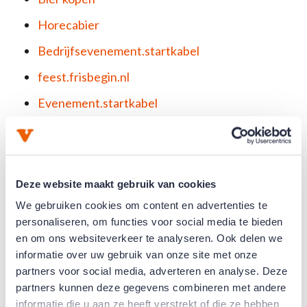
Horecabier
Bedrijfsevenement.startkabel
feest.frisbegin.nl
Evenement.startkabel
arenacampus verjaardag
Drukkerijen op Openstart.nl
Drukwerk op Openstart.nl
Deze website maakt gebruik van cookies
We gebruiken cookies om content en advertenties te
Drukkerijen
personaliseren, om functies voor social media te bieden
Drukwerk
en om ons websiteverkeer te analyseren. Ook delen we
informatie over uw gebruik van onze site met onze
Mokken bedrukken via Relatiegeschenken.nl
partners voor social media, adverteren en analyse. Deze
Grafisch drukwerk
partners kunnen deze gegevens combineren met andere
informatie die u aan ze heeft verstrekt of die ze hebben