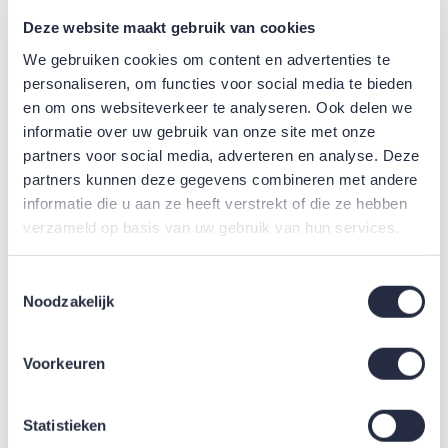
Vensterdoosje voor 10 vierkante viltjes.
Deze website maakt gebruik van cookies
Verpakt per 10 stuks.
We gebruiken cookies om content en advertenties te
personaliseren, om functies voor social media te bieden
€3,10
Per stuk
excl. btw
en om ons websiteverkeer te analyseren. Ook delen we
informatie over uw gebruik van onze site met onze
partners voor social media, adverteren en analyse. Deze
partners kunnen deze gegevens combineren met andere
Bestel 50 eenheden voor
€ 2,99
excl. btw en
informatie die u aan ze heeft verstrekt of die ze hebben
bespaar
4
%
verzameld op basis van uw gebruik van hun services.
Bestel 75 eenheden voor
€ 2,87
excl. btw en
bespaar
7
%
Toestemmingsselectie
Bestel 100 eenheden voor
€ 2,81
excl. btw en
Noodzakelijk
bespaar
9
%
Voorkeuren
Statistieken