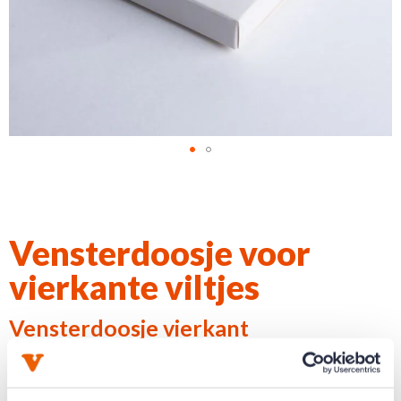
Ga
naar
het
begin
Vensterdoosje voor
van
vierkante viltjes
de
afbeeldingen-
Vensterdoosje vierkant
gallerij
OP VOORRAAD